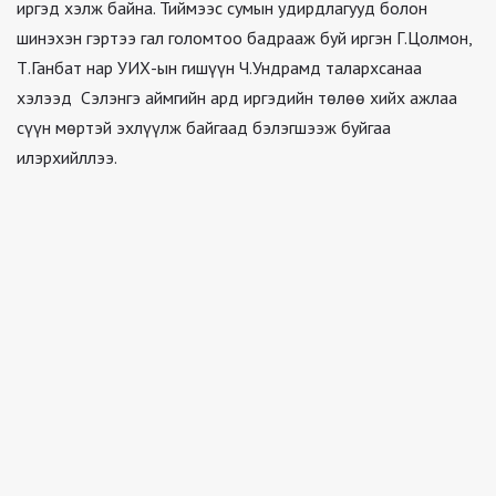
иргэд хэлж байна. Тиймээс сумын удирдлагууд болон
шинэхэн гэртээ гал голомтоо бадрааж буй иргэн Г.Цолмон,
Т.Ганбат нар УИХ-ын гишүүн Ч.Ундрамд талархсанаа
хэлээд Сэлэнгэ аймгийн ард иргэдийн төлөө хийх ажлаа
сүүн мөртэй эхлүүлж байгаад бэлэгшээж буйгаа
илэрхийллээ.