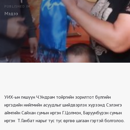
PUBLISHED IN:
Мэдээ
УИХ-ын гишүүн Ч.Ундрам тойргийн зорилтот бүлгийн
иргэдийн нийгмийн асуудлыг шийдвэрлэх хүрээнд Сэлэнгэ
аймгийн Сайхан сумын иргэн Г.Цолмон, Баруунбүрэн сумын
иргэн Т.Ганбат нарыг тус тус өргөө цагаан гэртэй болголоо.