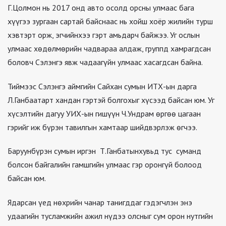
Г.Цолмон нь 2017 онд авто осолд орсны улмаас бага
хүүгээ зургаан сартай байснаас нь хойш хоёр жилийн турш
хэвтэрт орж, эгчийнхээ гэрт амьдарч байжээ. Уг ослын
улмаас хөдөлмөрийн чадвараа алдаж, группд хамрагдсан
боловч Сэлэнгэ явж чадаагүйн улмаас хасагдсан байна.
Тиймээс Сэлэнгэ аймгийн Сайхан сумын ИТХ-ын дарга
Л.Ганбаатарт хандан гэртэй болгохыг хүсээд байсан юм. Уг
хүсэлтийн дагуу УИХ-ын гишүүн Ч.Ундрам өргөө цагаан
гэрийг иж бүрэн тавилгын хамтаар шийдвэрлэж өгчээ.
Баруунбүрэн сумын иргэн Т.Ганбатынхувьд тус суманд
болсон байгалийн гамшгийн улмаас гэр оронгүй болоод
байсан юм.
Ядарсан үед нөхрийн чанар танигддаг гэдэгчлэн энэ
удаагийн тусламжийн ажил нүдээ олсныг сум орон нутгийн