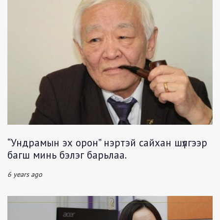
“Ундрамын эх орон” нэртэй сайхан шүлгээр
багш минь бэлэг барьлаа.
6 years ago