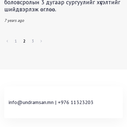
боловсролын 3 дугаар сургуулийг хүсэлтийг
шийдвэрлэж өглөө.
7 years ago
1
2
3
info@undramsan.mn | +976 11323203