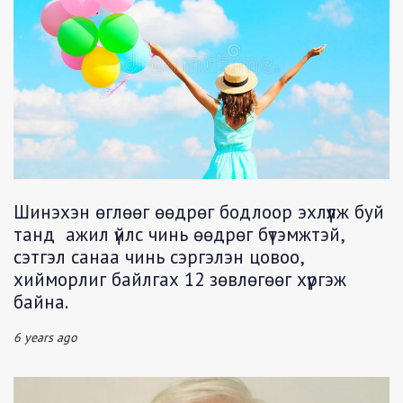
Шинэхэн өглөөг өөдрөг бодлоор эхлүүлж буй
танд ажил үйлс чинь өөдрөг бүтэмжтэй,
сэтгэл санаа чинь сэргэлэн цовоо,
хийморлиг байлгах 12 зөвлөгөөг хүргэж
байна.
6 years ago