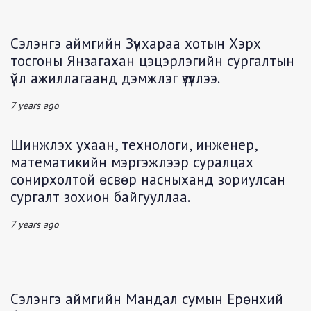
Сэлэнгэ аймгийн Зүүнхараа хотын Хэрх
тосгоны Янзагахан цэцэрлэгийн сургалтын
үйл ажиллагаанд дэмжлэг үзүүллээ.
7 years ago
Шинжлэх ухаан, технологи, инженер,
математикийн мэргэжлээр суралцах
сонирхолтой өсвөр насныханд зориулсан
сургалт зохион байгууллаа.
7 years ago
Сэлэнгэ аймгийн Мандал сумын Ерөнхий