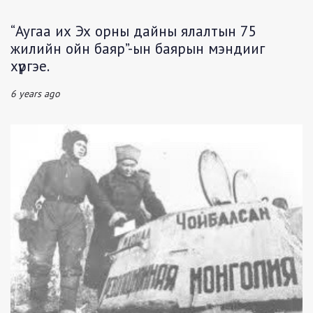
“Аугаа их Эх орны дайны ялалтын 75
жилийн ойн баяр”-ын баярын мэндииг
хүргэе.
6 years ago