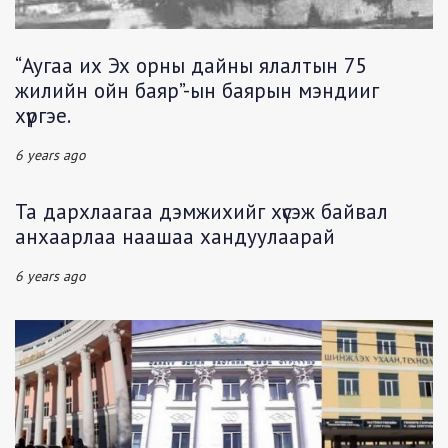
“Аугаа их Эх орны дайны ялалтын 75
жилийн ойн баяр”-ын баярын мэндииг
хүргэе.
6 years ago
Та дархлаагаа дэмжихийг хүсэж байвал
анхаарлаа наашаа хандуулаарай
6 years ago