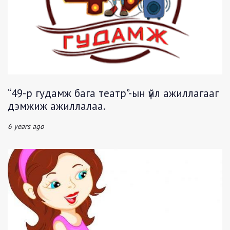
“49-р гудамж бага театр”-ын үйл ажиллагааг
дэмжиж ажиллалаа.
6 years ago