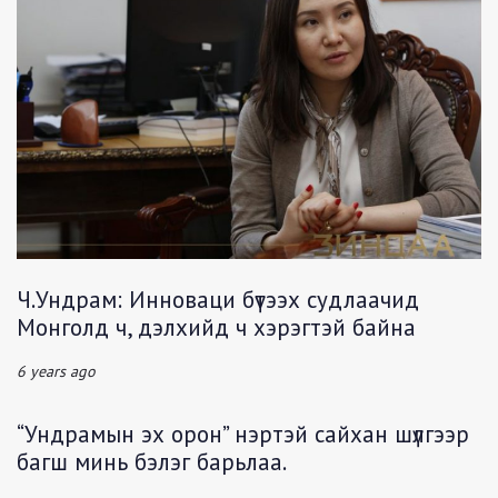
Ч.Ундрам: Инноваци бүтээх судлаачид
Монголд ч, дэлхийд ч хэрэгтэй байна
6 years ago
“Ундрамын эх орон” нэртэй сайхан шүлгээр
багш минь бэлэг барьлаа.