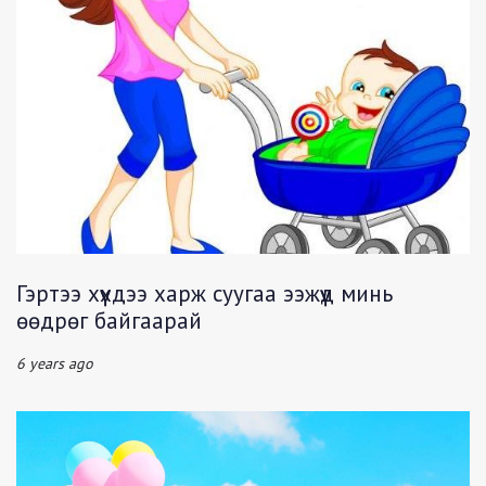
Гэртээ хүүхдээ харж суугаа ээжүүд минь
өөдрөг байгаарай
6 years ago