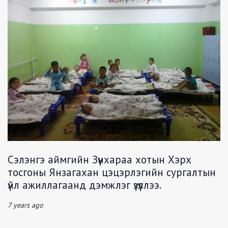
Сэлэнгэ аймгийн Зүүнхараа хотын Хэрх
тосгоны Янзагахан цэцэрлэгийн сургалтын
үйл ажиллагаанд дэмжлэг үзүүллээ.
7 years ago