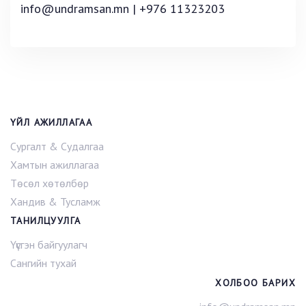
info@undramsan.mn | +976 11323203
ҮЙЛ АЖИЛЛАГАА
Сургалт & Судалгаа
Хамтын ажиллагаа
Төсөл хөтөлбөр
Хандив & Тусламж
ТАНИЛЦУУЛГА
Үүсгэн байгуулагч
Сангийн тухай
ХОЛБОО БАРИХ