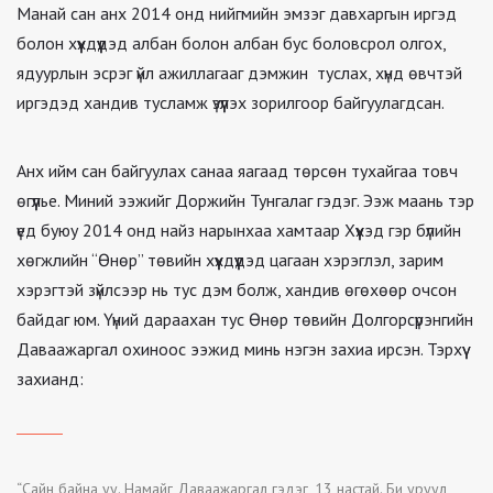
Манай сан анх 2014 онд нийгмийн эмзэг давхаргын иргэд
болон хүүхдүүдэд албан болон албан бус боловсрол олгох,
ядуурлын эсрэг үйл ажиллагааг дэмжин туслах, хүнд өвчтэй
иргэдэд хандив тусламж үзүүлэх зорилгоор байгуулагдсан.
Анх ийм сан байгуулах санаа яагаад төрсөн тухайгаа товч
өгүүлье. Миний ээжийг Доржийн Тунгалаг гэдэг. Ээж маань тэр
үед буюу 2014 онд найз нарынхаа хамтаар Хүүхэд гэр бүлийн
хөгжлийн “Өнөр” төвийн хүүхдүүдэд цагаан хэрэглэл, зарим
хэрэгтэй зүйлсээр нь тус дэм болж, хандив өгөхөөр очсон
байдаг юм. Үүний дараахан тус Өнөр төвийн Долгорсүрэнгийн
Даваажаргал охиноос ээжид минь нэгэн захиа ирсэн. Тэрхүү
захианд:
“Сайн байна уу. Намайг Даваажаргал гэдэг, 13 настай. Би уруул