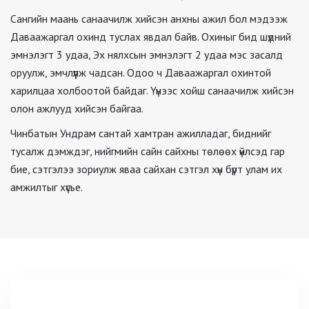
Сангийн маань санаачилж хийсэн анхны ажил бол мэдээж
Даваажаргал охинд туслах явдал байв. Охиныг бид шүдний
эмнэлэгт 3 удаа, Эх нялхсын эмнэлэгт 2 удаа мэс засалд
оруулж, эмчлүүлж чадсан. Одоо ч Даваажаргал охинтой
харилцаа холбоотой байдаг. Үүнээс хойш санаачилж хийсэн
олон ажлууд хийсэн байгаа.
Чинбатын Ундрам сантай хамтран ажилладаг, биднийг
тусалж дэмждэг, нийгмийн сайн сайхны төлөөх үйлсэд гар
бие, сэтгэлээ зориулж яваа сайхан сэтгэл хүн бүрт улам их
амжилтыг хүсье.