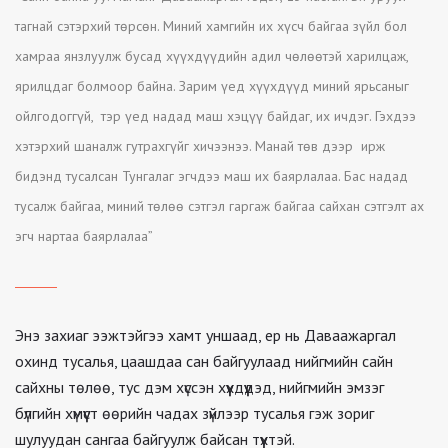
тагнай сэтэрхий төрсөн. Миний хамгийн их хүсч байгаа зүйл бол
хамраа янзлуулж бусад хүүхдүүдийн адил чөлөөтэй харилцаж,
ярилцдаг болмоор байна. Зарим үед хүүхдүүд миний ярьсаныг
ойлгодоггүй, тэр үед надад маш хэцүү байдаг, их ичдэг. Гэхдээ
хэтэрхий шаналж гутрахгүйг хичээнээ. Манай төв дээр ирж
бидэнд тусалсан Тунгалаг эгчдээ маш их баярлалаа. Бас надад
тусалж байгаа, миний төлөө сэтгэл гаргаж байгаа сайхан сэтгэлт ах
эгч нартаа баярлалаа”
Энэ захиаг ээжтэйгээ хамт уншаад, ер нь Даваажаргал
охинд тусалья, цаашдаа сан байгуулаад нийгмийн сайн
сайхны төлөө, тус дэм хүссэн хүүхдүүдэд, нийгмийн эмзэг
бүлгийн хүмүүст өөрийн чадах зүйлээр тусалья гэж зориг
шулуудан сангаа байгуулж байсан түүхтэй.