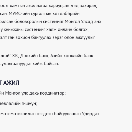
тоод хамтын ажиллагаа хариуцсан дэд захирал,
сан. МУИС-ийн сургалтын хөтөлбөрийн
урилсан боловсролын системийг Монгол Улсад анх
у книжканы системийг халж онлайн болгох,
ээлттэй зохион байгуулах зэрэг олон ажлуудыг
лгой” ХК, Дэлхийн банк, Азийн хөгжлийн банк
 судалгаануудыг хийж байсан.
Т АЖИЛ
йн Монгол улс дахь кординатор;
зөвлөлийн гишүүн;
 математикчидын нэгдсэн байгууллагын Удирдах