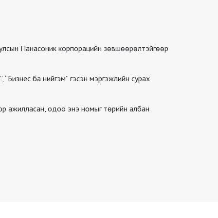
н улсын Панасоник корпорацийн зөвшөөрөлтэйгөөр
“Бизнес ба нийгэм” гэсэн мэргэжлийн сурах
ор ажилласан, одоо энэ номыг төрийн албан