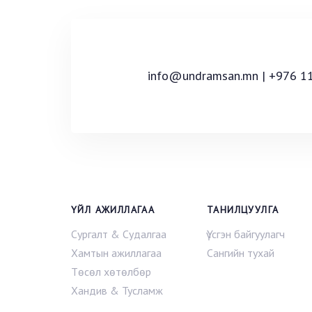
info@undramsan.mn | +976 1
ҮЙЛ АЖИЛЛАГАА
ТАНИЛЦУУЛГА
Сургалт & Судалгаа
Үүсгэн байгуулагч
Хамтын ажиллагаа
Сангийн тухай
Төсөл хөтөлбөр
Хандив & Тусламж