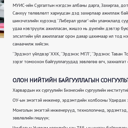
МУИС-ийн Сургалтын нэгдсэн албаны дарга, Захиргаа, до
Санхүү төлөвлөлт хариуцсан дэд захирлаар ажиллаж бай
шинэчлэлийн хүрээнд “Либерал урлаг”-ийн уламжлалд су
удаа нэвтрүүлж ажилласан, жишээ нь дүнгийн дэвтэр бую
элсэлтийн үйл ажиллагааг орон даяар цахимаар ил тод н
санаачилж хийсэн.
“Эрдэнэт үйлдвэр”ХХК, “Эрдэнэс МГЛ”, “Эрдэнэс Таван То
зэрэг томоохон байгууллагуудад зөвлөгөө өгч, захиалгат
ОЛОН НИЙТИЙН БАЙГУУЛЛАГЫН СОНГУУЛЬ
Харвардын их сургуулийн Бизнесийн сургуулийн институти
ОУ-ын эмэгтэй инженер, эрдэмтдийн холбооны Удирдах 
Монголын эмэгтэй инженерүүд, технологичид, эрдэмтэд,
зөвлөлийн гишүүн;
Чинбатын Ундрам хөгжлийн сан ТББ-ын үүсгэн байгуулагч