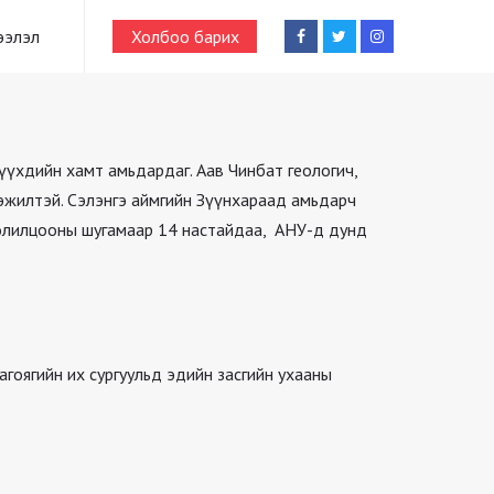
ээлэл
Холбоо барих
үүхдийн хамт амьдардаг. Аав Чинбат геологич,
гэжилтэй. Сэлэнгэ аймгийн Зүүнхараад амьдарч
 солилцооны шугамаар 14 настайдаа, АНУ-д дунд
гоягийн их сургуульд эдийн засгийн ухааны