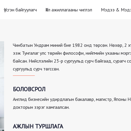
Үүсгэн байгуулагч
Үйл ажиллагааны чиглэл
Мэдээ & Мэд
Чинбатын Ундрам миний бие 1982 онд төрсөн. Нөхөр, 2 х
ээж Тунгалаг улс төрийн философи, нийгмийн ухааны мэр
байсан. Нийслэлийн 23-р сургуульд сурч байгаад, сурагч
сургуульд сурч төгссөн.
БОЛОВСРОЛ
Англид бизнесийн удирдлагын бакалавр, магистр, Японы На
докторын зэрэг хамгаалсан.
АЖЛЫН ТУРШЛАГА