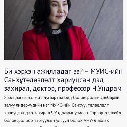
Би хэрхэн ажилладаг вэ? – МУИС-ийн
Санхүү, төлөвлөлт хариуцсан дэд
захирал, доктор, профессор Ч.Ундрам
Ярилцлагын ээлжит дугаартаа бид боловсролын салбарын
залуу лидерүүдийн нэг МУИС-ийн Санхүү, төлөвлөлт
хариуцсан дэд захирал Ч.Ундрамыг урилаа. Тэрээр дэлхийд
боловсролоор тэргүүлэгч улсууд болох АНУ-д ахлах