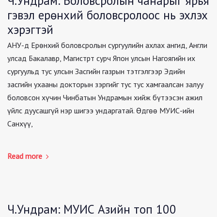
Ч.Ундрам: Боловсролын чанарыг ярья
гэвэл ерөнхий боловсролоос нь эхлэх
хэрэгтэй
АНУ-д Ерөнхий боловсролын сургуулийн ахлах ангид, Англи
улсад Бакалавр, Магистрт сурч Япон улсын Нагоягийн их
сургуульд тус улсын Засгийн газрын тэтгэлгээр Эдийн
засгийн ухааны докторын зэргийг тус тус хамгаалсан залуу
боловсон хүчин Чинбатын Ундрамын хийж бүтээсэн ажил
үйлс дуусашгүй нэр шигээ ундаргатай. Өдгөө МУИС-ийн
Санхүү,
Read more
Ч.Ундрам: МУИС Азийн топ 100