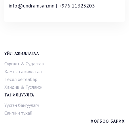
info@undramsan.mn | +976 11323203
ҮЙЛ АЖИЛЛАГАА
Сургалт & Судалгаа
Хамтын ажиллагаа
Төсөл хөтөлбөр
Хандив & Тусламж
ТАНИЛЦУУЛГА
Үүсгэн байгуулагч
Сангийн тухай
ХОЛБОО БАРИХ