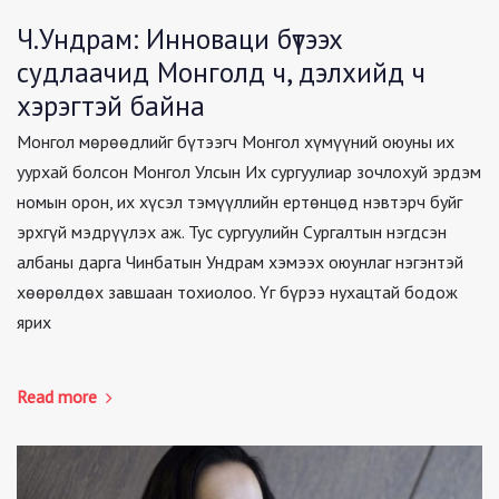
Ч.Ундрам: Инноваци бүтээх
судлаачид Монголд ч, дэлхийд ч
хэрэгтэй байна
Монгол мөрөөдлийг бүтээгч Монгол хүмүүний оюуны их
уурхай болсон Монгол Улсын Их сургуулиар зочлохуй эрдэм
номын орон, их хүсэл тэмүүллийн ертөнцөд нэвтэрч буйг
эрхгүй мэдрүүлэх аж. Тус сургуулийн Сургалтын нэгдсэн
албаны дарга Чинбатын Ундрам хэмээх оюунлаг нэгэнтэй
хөөрөлдөх завшаан тохиолоо. Үг бүрээ нухацтай бодож
ярих
Read more