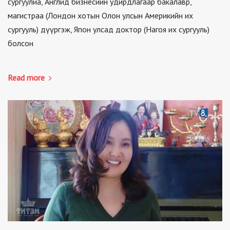
сургуулиа, Англид бизнесийн удирдлагаар бакалавр,
магистраа (Лондон хотын Олон улсын Америкийн их
сургууль) дүүргэж, Япон улсад доктор (Нагоя их сургууль)
болсон
Read more