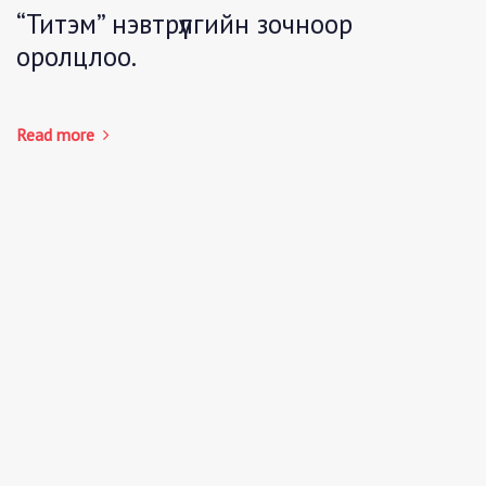
“Титэм” нэвтрүүлгийн зочноор
оролцлоо.
Read more