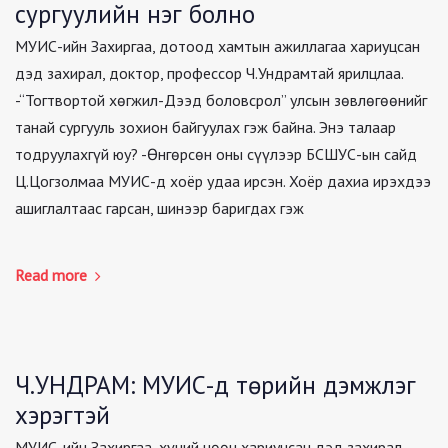
сургуулийн нэг болно
МУИС-ийн Захиргаа, дотоод хамтын ажиллагаа хариуцсан
дэд захирал, доктор, профессор Ч.Ундрамтай ярилцлаа.
-“Тогтвортой хөгжил-Дээд боловсрол” улсын зөвлөгөөнийг
танай сургууль зохион байгуулах гэж байна. Энэ талаар
тодруулахгүй юу? -Өнгөрсөн оны сүүлээр БСШУС-ын сайд
Ц.Цогзолмаа МУИС-д хоёр удаа ирсэн. Хоёр дахиа ирэхдээ
ашиглалтаас гарсан, шинээр баригдах гэж
Read more
Ч.УНДРАМ: МУИС-д төрийн дэмжлэг
хэрэгтэй
МУИС-ийн Захиргаа, хүний нөөц хариуцсан дэд захирал,