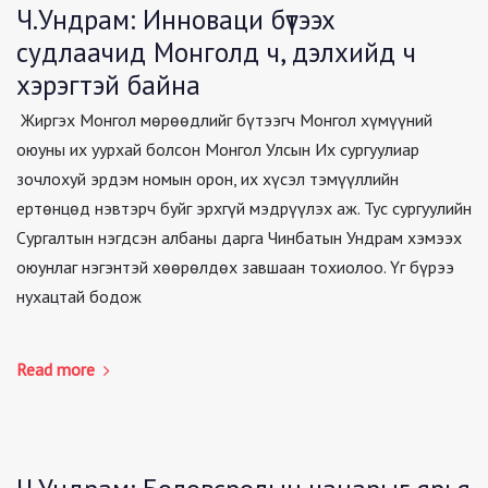
Ч.Ундрам: Инноваци бүтээх
судлаачид Монголд ч, дэлхийд ч
хэрэгтэй байна
Жиргэх Монгол мөрөөдлийг бүтээгч Монгол хүмүүний
оюуны их уурхай болсон Монгол Улсын Их сургуулиар
зочлохуй эрдэм номын орон, их хүсэл тэмүүллийн
ертөнцөд нэвтэрч буйг эрхгүй мэдрүүлэх аж. Тус сургуулийн
Сургалтын нэгдсэн албаны дарга Чинбатын Ундрам хэмээх
оюунлаг нэгэнтэй хөөрөлдөх завшаан тохиолоо. Үг бүрээ
нухацтай бодож
Read more