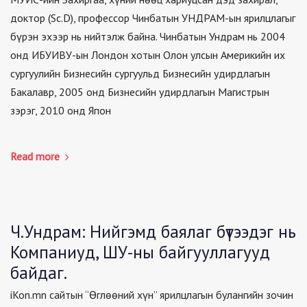
доктор (Sc.D), профессор Чинбатын УНДРАМ-ын ярилцлагыг
бүрэн эхээр нь нийтэлж байна. Чинбатын Ундрам нь 2004
онд ИБУИВУ-ын Лондон хотын Олон улсын Америкийн их
сургуулийн Бизнесийн сургуульд Бизнесийн удирдлагын
Бакалавр, 2005 онд Бизнесийн удирдлагын Магистрын
зэрэг, 2010 онд Япон
Read more
Ч.Ундрам: Нийгэмд баялаг бүтээдэг нь
Компаниуд, ШУ-ны байгууллагууд
байдаг.
iKon.mn сайтын “Өглөөний хүн” ярилцлагын булангийн зочин