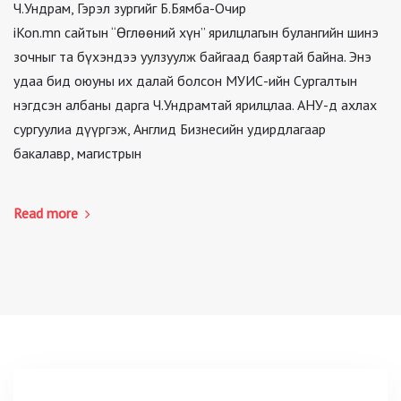
Ч.Ундрам, Гэрэл зургийг Б.Бямба-Очир
iKon.mn сайтын “Өглөөний хүн” ярилцлагын булангийн шинэ
зочныг та бүхэндээ уулзуулж байгаад баяртай байна. Энэ
удаа бид оюуны их далай болсон МУИС-ийн Сургалтын
нэгдсэн албаны дарга Ч.Ундрамтай ярилцлаа. АНУ-д ахлах
сургуулиа дүүргэж, Англид Бизнесийн удирдлагаар
бакалавр, магистрын
Read more