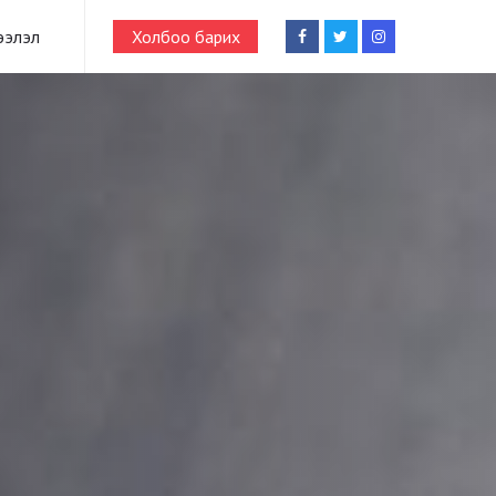
ээлэл
Холбоо барих