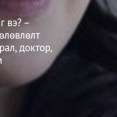
г вэ? –
өлөвлөлт
рал, доктор,
м