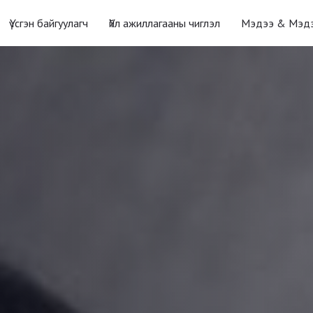
Үүсгэн байгуулагч
Үйл ажиллагааны чиглэл
Мэдээ & Мэд