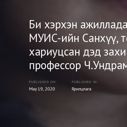
Би хэрхэн ажиллада
МУИС-ийн Санхүү, т
хариуцсан дэд захи
профессор Ч.Ундра
PUBLISHED ON:
PUBLISHED IN:
May 19, 2020
Ярилцлага