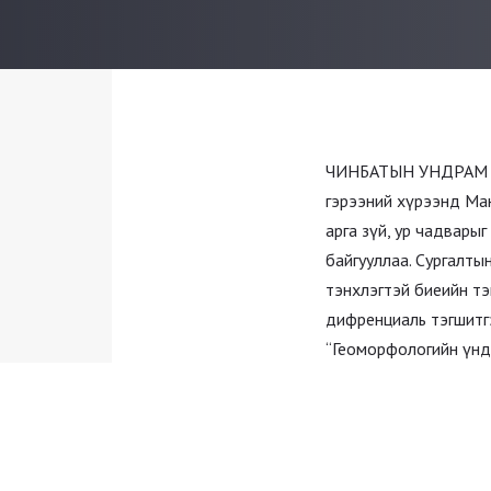
ЧИНБАТЫН УНДРАМ са
гэрээний хүрээнд Ма
арга зүй, ур чадвары
байгууллаа. Сургалты
тэнхлэгтэй биеийн тэ
дифренциаль тэгшитгэ
“Геоморфологийн үндэ
чухал агуулга бүхий 
дээшлүүлэх зорилгоор
ЧИНБАТЫН УНДРАМ сан
амжилт хүссэн юм.