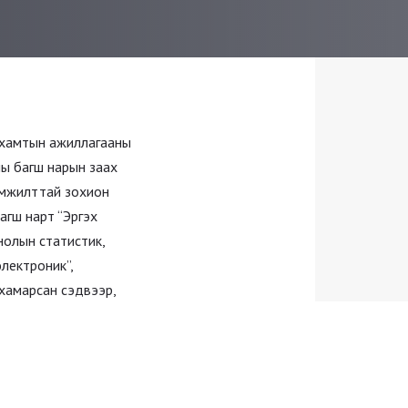
хамтын ажиллагааны
ы багш нарын заах
 амжилттай зохион
агш нарт “Эргэх
нолын статистик,
лектроник”,
 хамарсан сэдвээр,
р чадварыг
 зохион байгуулсан
лагаанд улам их