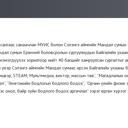
нгаас санаачлан МУИС болон Сэлэнгэ аймгийн Мандал сумын 
ндал сумын Ерөнхий боловсролын сургуулиудын Байгалийн ухаан
г нэмэгдүүлэх зорилгоор нийт 40 багшийг хамруулсан сургалтыг
н үеэр Сэлэнгэ аймгийн Мандал сумаас ирсэн Байгалийн ухааны б
нцвэр, STEAM, Мультмедиа, вектор, массын төв”, “Магадлалын о
л”, “Генетикийн бодлогын бодлого бодох”, “Орчин үеийн физик э
с онол, байр зүйн бодлого бодох аргачлал” зэрэг өргөн хүрээг
сургалтуудыг хүргэлээ. Байгалийн ухааны багш нарын заах арга, у
 явагдсан уг сургалтанд хамрагдсан багш нар үр дүнтэй сургалт
д талархаж байгаагаа илэрхийлж, сангийн цаашдын үйл ажил