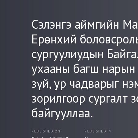
Сэлэнгэ аймгийн М
Ерөнхий боловсрол
сургуулиудын Байг
ухааны багш нарын 
зүй, ур чадварыг нэ
зорилгоор сургалт 
байгууллаа.
PUBLISHED ON:
PUBLISHED IN: