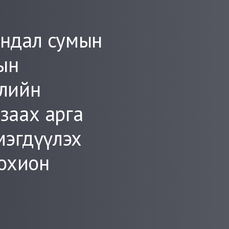
андал сумын
ын
алийн
заах арга
мэгдүүлэх
зохион