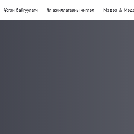
Үүсгэн байгуулагч
Үйл ажиллагааны чиглэл
Мэдээ & Мэд