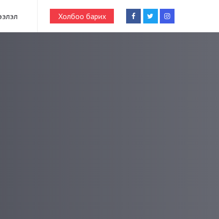
ээлэл
Холбоо барих