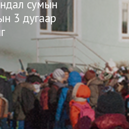
андал сумын
ын 3 дугаар
г