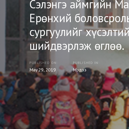
Сэлэнгэ аймгийн М
Ерөнхий боловсрол
сургуулийг хүсэлтий
шийдвэрлэж өглөө.
PUBLISHED ON:
PUBLISHED IN:
May 29, 2019
Мэдээ