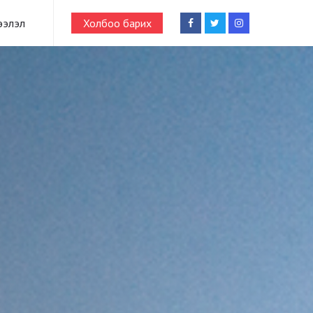
ээлэл
Холбоо барих