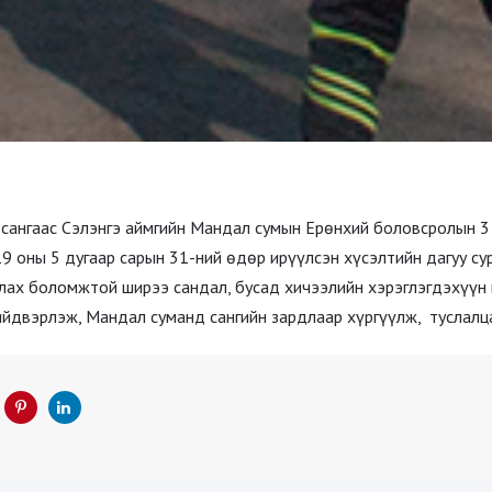
гаас Сэлэнгэ аймгийн Мандал сумын Ерөнхий боловсролын 3 д
19 оны 5 дугаар сарын 31-ний өдөр ирүүлсэн хүсэлтийн дагуу су
лах боломжтой ширээ сандал, бусад хичээлийн хэрэглэгдэхүүн 
ийдвэрлэж, Мандал суманд сангийн зардлаар хүргүүлж, туслалца