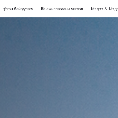
Үүсгэн байгуулагч
Үйл ажиллагааны чиглэл
Мэдээ & Мэд