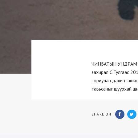
ЧИНБАТЫН УНДРАМ сан
захирал С.Тулгаас 20
зориулан дахин ашиг
тавьсаныг шуурхай ш
SHARE ON