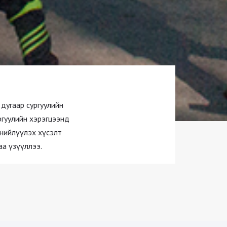
угаар сургуулийн
ргуулийн хэрэгцээнд
нийлүүлэх хүсэлт
а үзүүллээ.