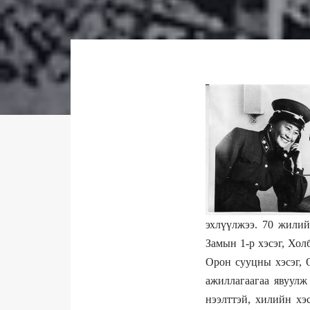
эхлүүлжээ. 70 жилий
Замын 1-р
хэсэг, Хол
Орон сууцны хэсэг, 
ажиллагаагаа явуулж
нээлттэй, хилийн хэ