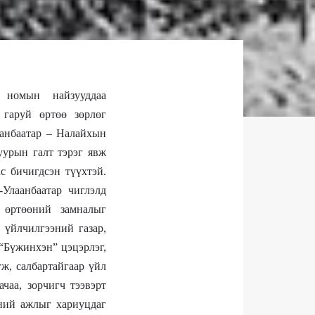
 номын найзууддаа
 гаруй өртөө зөрлөг
аанбаатар – Налайхын
уурын галт тэрэг явж
с бичигдсэн түүхтэй.
Улаанбаатар чиглэлд
 өртөөний замналыг
 үйлчилгээний газар,
“Бүжинхэн” цэцэрлэг,
ж, салбартайгаар үйл
чаа, зорчигч тээвэрт
өний ажлыг хариуцдаг