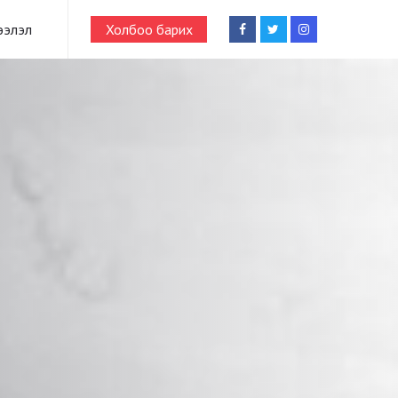
ээлэл
Холбоо барих