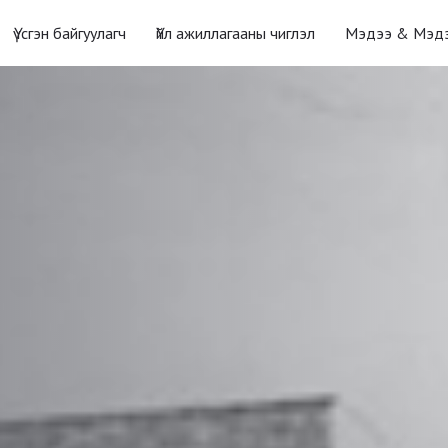
Үүсгэн байгуулагч
Үйл ажиллагааны чиглэл
Мэдээ & Мэд