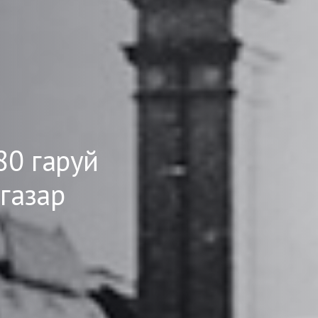
80 гаруй
 газар