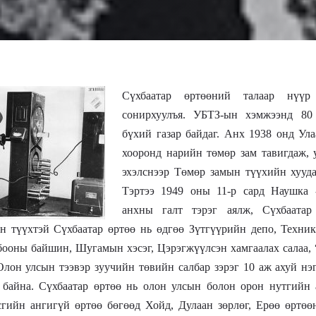
Сүхбаатар өртөөний талаар нүүр
сонирхуулъя. УБТЗ-ын хэмжээнд 80
бүхий газар байдаг. Анх 1938 онд Ул
хооронд нарийн төмөр зам тавигдаж, 
эхэлснээр Төмөр замын түүхийн хууда
Тэртээ 1949 оны 11-р сард Наушка -
анхны галт тэрэг аялж, Сүхбаатар
н түүхтэй Сүхбаатар өртөө нь өдгөө Зүтгүүрийн депо, Техник
бооны байшин, Шугамын хэсэг, Цэрэгжүүлсэн хамгаалах салаа, 
Олон улсын тээвэр зуучийн төвийн салбар зэрэг 10 аж ахуй нэг
 байна. Сүхбаатар өртөө нь олон улсын болон орон нутгийн а
сгийн ангигүй өртөө бөгөөд Хойд, Дулаан зөрлөг, Ерөө өртө