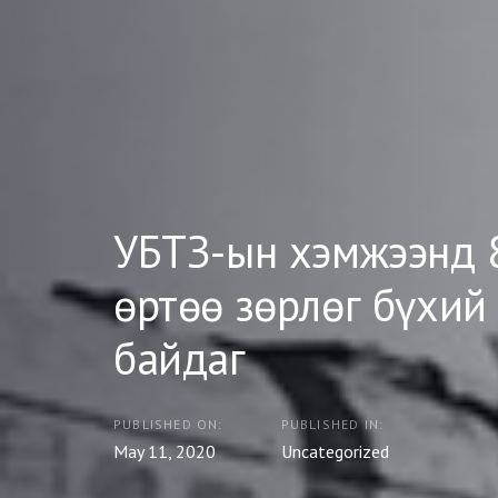
УБТЗ-ын хэмжээнд 
өртөө зөрлөг бүхий
байдаг
PUBLISHED ON:
PUBLISHED IN:
May 11, 2020
Uncategorized