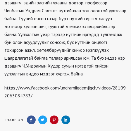
дэвшигч, эдийн засгийн ухааны доктор, профессор
Чинбатын Ундрам Сэлэнгэ нутгийнхаа зон олонтой уулзсаар
байна. Түүний очсон газар бүрт нутгийн иргэд халуун
дотноор хүлээн авч, тууштай дэмжихээ илэрхийлсээр
байна. Уулзалтын үеэр тэрээр нутгийн иргэдэд тулгамдаж
буй олон асуудлуудыг сонсож, бүс нутгийн онцлогт
тохирсон ажил, хөтөлбөрүүдийг хийж хэрэгжүүлэх
шаардлагатай байгаа талаар ярилцсан юм. Та бүхэндээ нэр
дэвшигч Ч.Ундрамын Хүдэр сумын иргэдтэй хийсэн
уулзалтын видео мэдээг хүргэж байна.
https://www.facebook.com/undramiigdemjigch/videos/28109
2063084783/
SHARE ON