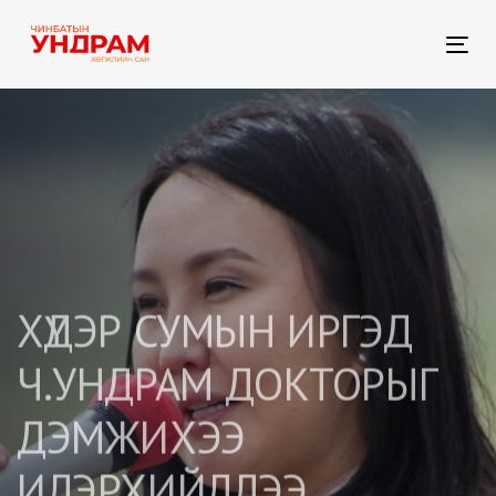
Skip
Skip
links
to
Tog
primary
nav
navigation
Skip
to
content
ХҮДЭР СУМЫН ИРГЭД
Ч.УНДРАМ ДОКТОРЫГ
ДЭМЖИХЭЭ
ИЛЭРХИЙЛЛЭЭ