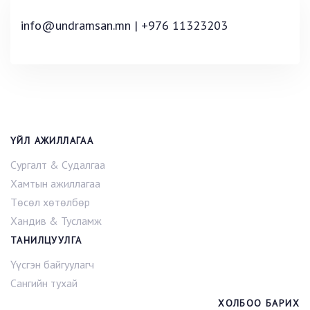
info@undramsan.mn | +976 11323203
ҮЙЛ АЖИЛЛАГАА
Сургалт & Судалгаа
Хамтын ажиллагаа
Төсөл хөтөлбөр
Хандив & Тусламж
ТАНИЛЦУУЛГА
Үүсгэн байгуулагч
Сангийн тухай
ХОЛБОО БАРИХ