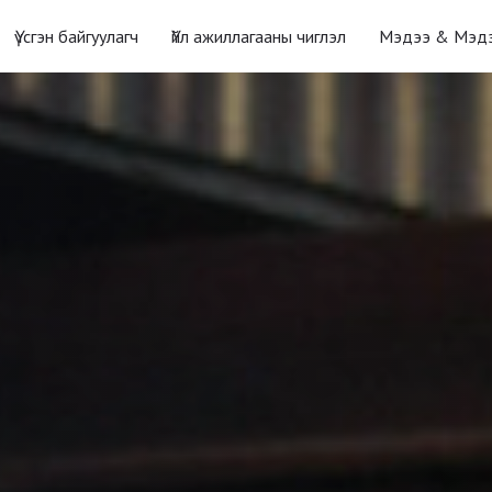
Үүсгэн байгуулагч
Үйл ажиллагааны чиглэл
Мэдээ & Мэд