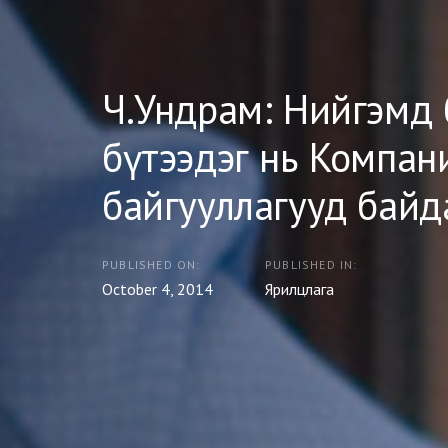
Ч.Ундрам: Нийгэмд 
бүтээдэг нь Компан
байгууллагууд байд
PUBLISHED ON:
PUBLISHED IN:
October 4, 2014
Ярилцлага