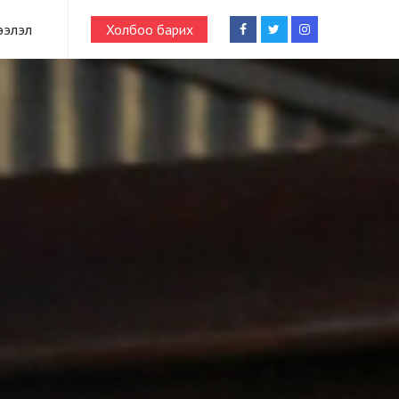
ээлэл
Холбоо барих