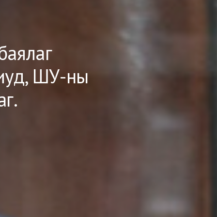
баялаг
иуд, ШУ-ны
аг.